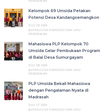
PENDIDIKAN
Kelompok 69 Umsida Petakan
Potensi Desa Kandangsemangkon
JULY 29, 2026
FAKULTAS PSIKOLOGI DAN ILMU
BY
PENDIDIKAN
Mahasiswa PLP Kelompok 70
Umsida Gelar Pembukaan Program
di Balai Desa Sumurgayam
JULY 28, 2026
FAKULTAS PSIKOLOGI DAN ILMU
BY
PENDIDIKAN
PLP Umsida Bekali Mahasiswa
dengan Pengalaman Nyata di
Madrasah
JULY 27, 2026
FAKULTAS PSIKOLOGI DAN ILMU
BY