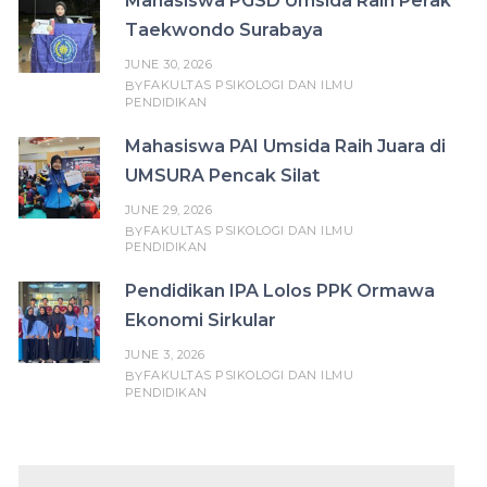
Mahasiswa PGSD Umsida Raih Perak
Taekwondo Surabaya
JUNE 30, 2026
FAKULTAS PSIKOLOGI DAN ILMU
BY
PENDIDIKAN
Mahasiswa PAI Umsida Raih Juara di
UMSURA Pencak Silat
JUNE 29, 2026
FAKULTAS PSIKOLOGI DAN ILMU
BY
PENDIDIKAN
Pendidikan IPA Lolos PPK Ormawa
Ekonomi Sirkular
JUNE 3, 2026
FAKULTAS PSIKOLOGI DAN ILMU
BY
PENDIDIKAN