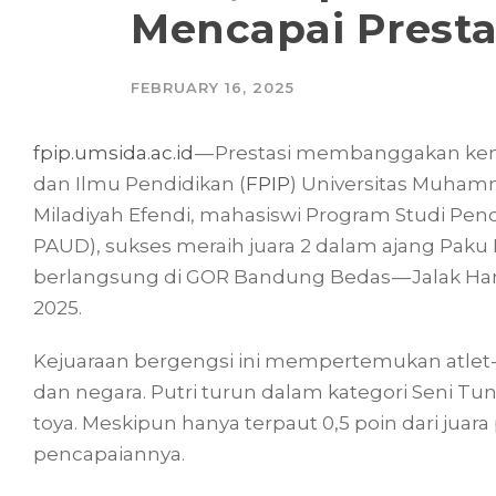
Mencapai Presta
FEBRUARY 16, 2025
fpip.umsida.ac.id
— Prestasi membanggakan kemba
dan Ilmu Pendidikan (
FPIP
) Universitas Muhamm
Miladiyah Efendi, mahasiswi Program Studi Pend
PAUD), sukses meraih juara 2 dalam ajang Pak
berlangsung di GOR Bandung Bedas — Jalak Haru
2025.
Kejuaraan bergengsi ini mempertemukan atlet-at
dan negara. Putri turun dalam kategori Seni 
toya. Meskipun hanya terpaut 0,5 poin dari juar
pencapaiannya.