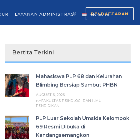
PENDAFTARAN
OUR
LAYANAN ADMINISTRASI
Indonesian
▼
Bertita Terkini
Mahasiswa PLP 68 dan Kelurahan
Blimbing Bersiap Sambut PHBN
AUGUST 6, 2026
FAKULTAS PSIKOLOGI DAN ILMU
BY
PENDIDIKAN
PLP Luar Sekolah Umsida Kelompok
69 Resmi Dibuka di
Kandangsemangkon