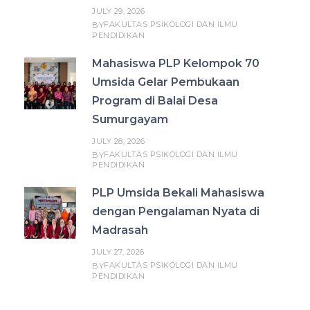
JULY 29, 2026
FAKULTAS PSIKOLOGI DAN ILMU
BY
PENDIDIKAN
Mahasiswa PLP Kelompok 70
Umsida Gelar Pembukaan
Program di Balai Desa
Sumurgayam
JULY 28, 2026
FAKULTAS PSIKOLOGI DAN ILMU
BY
PENDIDIKAN
PLP Umsida Bekali Mahasiswa
dengan Pengalaman Nyata di
Madrasah
JULY 27, 2026
FAKULTAS PSIKOLOGI DAN ILMU
BY
PENDIDIKAN