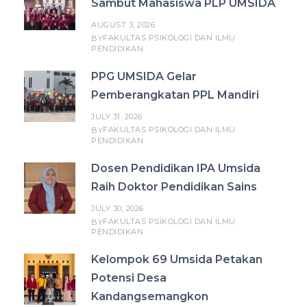
Sambut Mahasiswa PLP UMSIDA
AUGUST 3, 2026
FAKULTAS PSIKOLOGI DAN ILMU
BY
PENDIDIKAN
PPG UMSIDA Gelar
Pemberangkatan PPL Mandiri
JULY 31, 2026
FAKULTAS PSIKOLOGI DAN ILMU
BY
PENDIDIKAN
Dosen Pendidikan IPA Umsida
Raih Doktor Pendidikan Sains
JULY 30, 2026
FAKULTAS PSIKOLOGI DAN ILMU
BY
PENDIDIKAN
Kelompok 69 Umsida Petakan
Potensi Desa
Kandangsemangkon