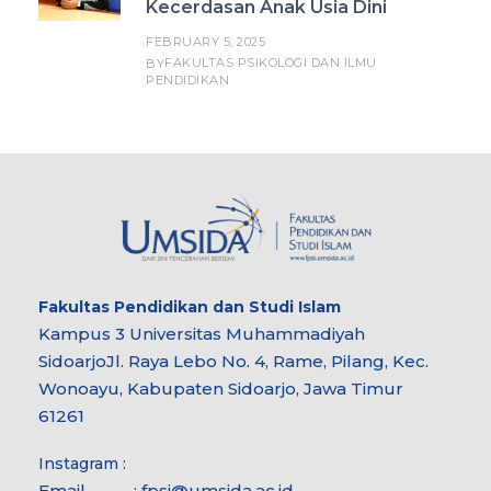
Kecerdasan Anak Usia Dini
FEBRUARY 5, 2025
FAKULTAS PSIKOLOGI DAN ILMU
BY
PENDIDIKAN
Fakultas
Pendidikan dan Studi Islam
Kampus 3 Universitas Muhammadiyah
Sidoarjo
Jl. Raya Lebo No. 4, Rame, Pilang, Kec.
Wonoayu, Kabupaten Sidoarjo, Jawa Timur
61261
Instagram :
Email :
fpsi@umsida.ac.id