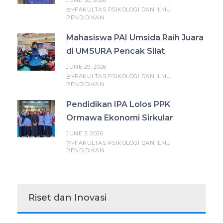
JUNE 30, 2026
FAKULTAS PSIKOLOGI DAN ILMU
BY
PENDIDIKAN
Mahasiswa PAI Umsida Raih Juara
di UMSURA Pencak Silat
JUNE 29, 2026
FAKULTAS PSIKOLOGI DAN ILMU
BY
PENDIDIKAN
Pendidikan IPA Lolos PPK
Ormawa Ekonomi Sirkular
JUNE 3, 2026
FAKULTAS PSIKOLOGI DAN ILMU
BY
PENDIDIKAN
Riset dan Inovasi