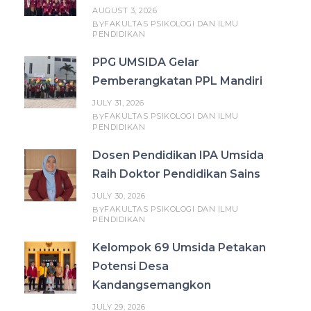
AUGUST 3, 2026
FAKULTAS PSIKOLOGI DAN ILMU
BY
PENDIDIKAN
PPG UMSIDA Gelar
Pemberangkatan PPL Mandiri
JULY 31, 2026
FAKULTAS PSIKOLOGI DAN ILMU
BY
PENDIDIKAN
Dosen Pendidikan IPA Umsida
Raih Doktor Pendidikan Sains
JULY 30, 2026
FAKULTAS PSIKOLOGI DAN ILMU
BY
PENDIDIKAN
Kelompok 69 Umsida Petakan
Potensi Desa
Kandangsemangkon
JULY 29, 2026