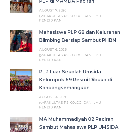
PLP di MAMDA Paciran
AUGUST 7, 2026
FAKULTAS PSIKOLOGI DAN ILMU
BY
PENDIDIKAN
Mahasiswa PLP 68 dan Kelurahan
Blimbing Bersiap Sambut PHBN
AUGUST 6, 2026
FAKULTAS PSIKOLOGI DAN ILMU
BY
PENDIDIKAN
PLP Luar Sekolah Umsida
Kelompok 69 Resmi Dibuka di
Kandangsemangkon
AUGUST 4, 2026
FAKULTAS PSIKOLOGI DAN ILMU
BY
PENDIDIKAN
MA Muhammadiyah 02 Paciran
Sambut Mahasiswa PLP UMSIDA