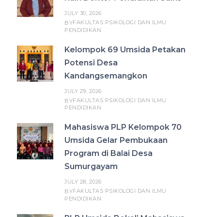
JULY 30, 2026
FAKULTAS PSIKOLOGI DAN ILMU
BY
PENDIDIKAN
Kelompok 69 Umsida Petakan
Potensi Desa
Kandangsemangkon
JULY 29, 2026
FAKULTAS PSIKOLOGI DAN ILMU
BY
PENDIDIKAN
Mahasiswa PLP Kelompok 70
Umsida Gelar Pembukaan
Program di Balai Desa
Sumurgayam
JULY 28, 2026
FAKULTAS PSIKOLOGI DAN ILMU
BY
PENDIDIKAN