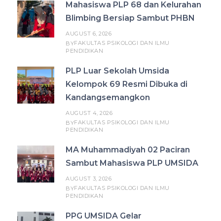
Mahasiswa PLP 68 dan Kelurahan
Blimbing Bersiap Sambut PHBN
AUGUST 6, 2026
FAKULTAS PSIKOLOGI DAN ILMU
BY
PENDIDIKAN
PLP Luar Sekolah Umsida
Kelompok 69 Resmi Dibuka di
Kandangsemangkon
AUGUST 4, 2026
FAKULTAS PSIKOLOGI DAN ILMU
BY
PENDIDIKAN
MA Muhammadiyah 02 Paciran
Sambut Mahasiswa PLP UMSIDA
AUGUST 3, 2026
FAKULTAS PSIKOLOGI DAN ILMU
BY
PENDIDIKAN
PPG UMSIDA Gelar