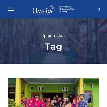
fpipumsida
Tag