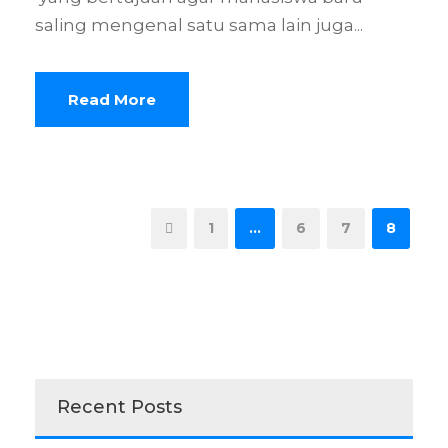
saling mengenal satu sama lain juga...
Read More
1
…
6
7
8
Recent Posts