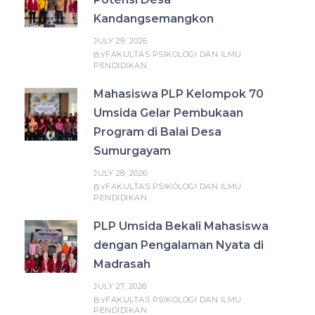
Kandangsemangkon
JULY 29, 2026
FAKULTAS PSIKOLOGI DAN ILMU
BY
PENDIDIKAN
Mahasiswa PLP Kelompok 70
Umsida Gelar Pembukaan
Program di Balai Desa
Sumurgayam
JULY 28, 2026
FAKULTAS PSIKOLOGI DAN ILMU
BY
PENDIDIKAN
PLP Umsida Bekali Mahasiswa
dengan Pengalaman Nyata di
Madrasah
JULY 27, 2026
FAKULTAS PSIKOLOGI DAN ILMU
BY
PENDIDIKAN