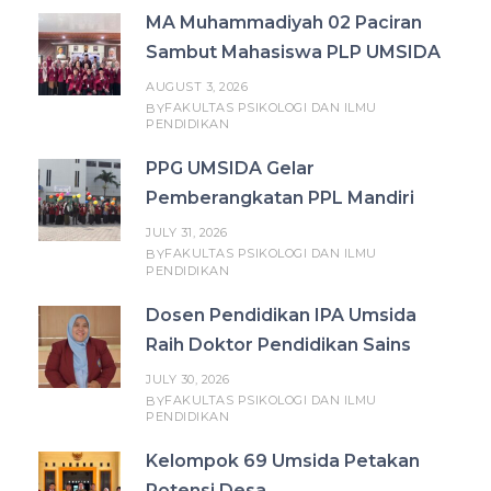
MA Muhammadiyah 02 Paciran
Sambut Mahasiswa PLP UMSIDA
AUGUST 3, 2026
FAKULTAS PSIKOLOGI DAN ILMU
BY
PENDIDIKAN
PPG UMSIDA Gelar
Pemberangkatan PPL Mandiri
JULY 31, 2026
FAKULTAS PSIKOLOGI DAN ILMU
BY
PENDIDIKAN
Dosen Pendidikan IPA Umsida
Raih Doktor Pendidikan Sains
JULY 30, 2026
FAKULTAS PSIKOLOGI DAN ILMU
BY
PENDIDIKAN
Kelompok 69 Umsida Petakan
Potensi Desa