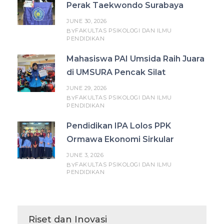
Perak Taekwondo Surabaya
JUNE 30, 2026
FAKULTAS PSIKOLOGI DAN ILMU
BY
PENDIDIKAN
Mahasiswa PAI Umsida Raih Juara
di UMSURA Pencak Silat
JUNE 29, 2026
FAKULTAS PSIKOLOGI DAN ILMU
BY
PENDIDIKAN
Pendidikan IPA Lolos PPK
Ormawa Ekonomi Sirkular
JUNE 3, 2026
FAKULTAS PSIKOLOGI DAN ILMU
BY
PENDIDIKAN
Riset dan Inovasi