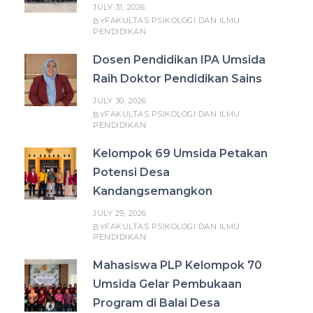
JULY 31, 2026
FAKULTAS PSIKOLOGI DAN ILMU
BY
PENDIDIKAN
Dosen Pendidikan IPA Umsida
Raih Doktor Pendidikan Sains
JULY 30, 2026
FAKULTAS PSIKOLOGI DAN ILMU
BY
PENDIDIKAN
Kelompok 69 Umsida Petakan
Potensi Desa
Kandangsemangkon
JULY 29, 2026
FAKULTAS PSIKOLOGI DAN ILMU
BY
PENDIDIKAN
Mahasiswa PLP Kelompok 70
Umsida Gelar Pembukaan
Program di Balai Desa