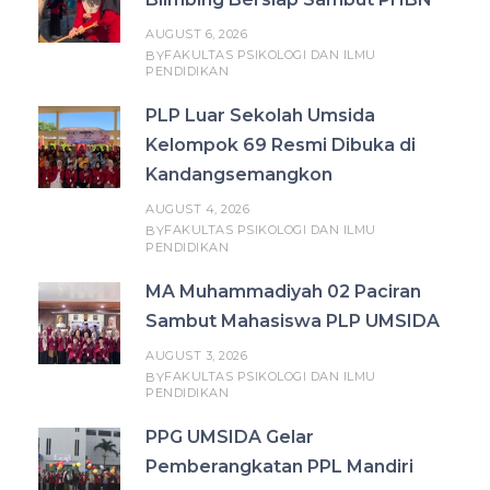
AUGUST 6, 2026
FAKULTAS PSIKOLOGI DAN ILMU
BY
PENDIDIKAN
PLP Luar Sekolah Umsida
Kelompok 69 Resmi Dibuka di
Kandangsemangkon
AUGUST 4, 2026
FAKULTAS PSIKOLOGI DAN ILMU
BY
PENDIDIKAN
MA Muhammadiyah 02 Paciran
Sambut Mahasiswa PLP UMSIDA
AUGUST 3, 2026
FAKULTAS PSIKOLOGI DAN ILMU
BY
PENDIDIKAN
PPG UMSIDA Gelar
Pemberangkatan PPL Mandiri