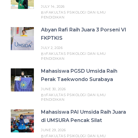
JULY 14, 2026
FAKULTAS PSIKOLOGI DAN ILMU
BY
PENDIDIKAN
Abyan Rafi Raih Juara 3 Porseni VI
FKPTKIS
JULY 2, 2026
FAKULTAS PSIKOLOGI DAN ILMU
BY
PENDIDIKAN
Mahasiswa PGSD Umsida Raih
Perak Taekwondo Surabaya
JUNE 30, 2026
FAKULTAS PSIKOLOGI DAN ILMU
BY
PENDIDIKAN
Mahasiswa PAI Umsida Raih Juara
di UMSURA Pencak Silat
JUNE 29, 2026
FAKULTAS PSIKOLOGI DAN ILMU
BY