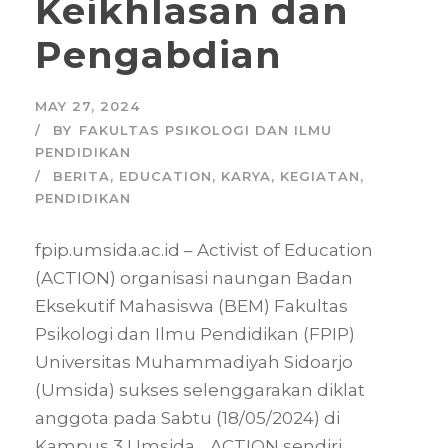
Keikhlasan dan
Pengabdian
MAY 27, 2024
BY
FAKULTAS PSIKOLOGI DAN ILMU
PENDIDIKAN
BERITA
,
EDUCATION
,
KARYA
,
KEGIATAN
,
PENDIDIKAN
fpip.umsida.ac.id – Activist of Education
(ACTION) organisasi naungan Badan
Eksekutif Mahasiswa (BEM) Fakultas
Psikologi dan Ilmu Pendidikan (FPIP)
Universitas Muhammadiyah Sidoarjo
(Umsida) sukses selenggarakan diklat
anggota pada Sabtu (18/05/2024) di
Kampus 3 Umsida. ACTION sendiri