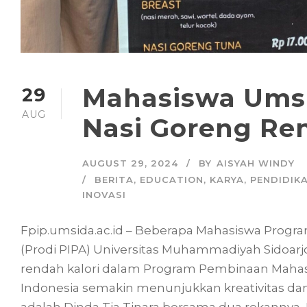
Mahasiswa Umsi
29
AUG
Nasi Goreng Ren
AUGUST 29, 2024
BY
AISYAH WINDY
BERITA
,
EDUCATION
,
KARYA
,
PENDIDIK
INOVASI
Fpip.umsida.ac.id – Beberapa Mahasiswa Progr
(Prodi PIPA) Universitas Muhammadiyah Sidoarj
rendah kalori dalam Program Pembinaan Maha
Indonesia semakin menunjukkan kreativitas dan
adalah Dinda Tia Tinara bersama dua rekannya, 