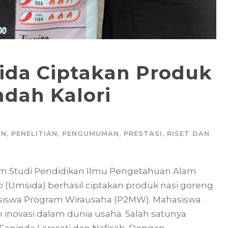
da Ciptakan Produk
dah Kalori
AN
,
PENELITIAN
,
PENGUMUMAN
,
PRESTASI
,
RISET DAN
am Studi Pendidikan Ilmu Pengetahuan Alam
o (Umsida) berhasil ciptakan produk nasi goreng
siswa Program Wirausaha (P2MW). Mahasiswa
 inovasi dalam dunia usaha. Salah satunya
Faninda Larasati dan Nafisah. Dengan